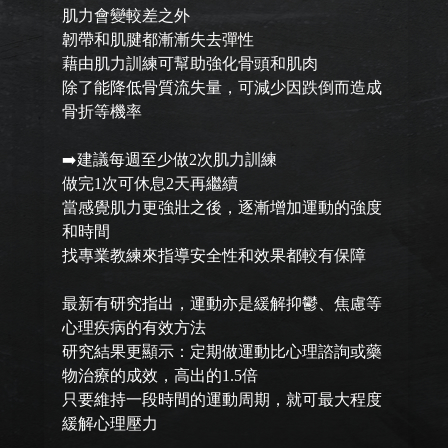
肌力會變較差之外
韌帶和肌腱都漸漸失去彈性
藉由肌力訓練可幫助強化骨頭和肌肉
除了能降低骨質流失量，可減少因跌倒而造成
骨折等機率
➡️建議每週至少做2次肌力訓練
做完1次可休息2天再繼續
當感覺肌力更強壯之後，逐漸增加運動的強度
和時間
找專業教練來指導安全性和效果都較有保障
最新有研究指出，運動亦是緩解抑鬱、焦慮等
心理疾病的有效方法
研究結果更顯示：定期做運動比心理諮詢或藥
物治療的成效，高出的1.5倍
只要維持一段時間的運動周期，就可最大程度
緩解心理壓力