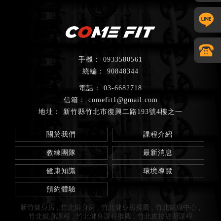
0933580561
90848344
03-6682718
comefit1@gmail.com
新竹縣竹北市復興二路193號4樓之一
關於我們
課程介紹
教練團隊
最新消息
健康知識
環境導覽
預約體驗
新竹健身房
竹北健身房
竹北健身房推薦
竹北健身中心
竹北健身課程
竹北健身課程推薦
竹北皮拉提斯課程