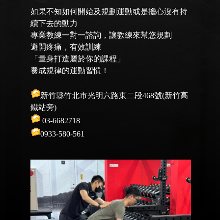
如果不知如何開始及規劃運動或是擔心沒有持
續下去的動力
專業教練一對一諮詢，讓教練來幫您規劃
避開疼痛，有效訓練
「量身打造屬於你的課程」
養成規律的運動習慣！
新竹縣竹北市光明六路東二段468號(新竹高
鐵站旁)
03-6682718
0933-580-561